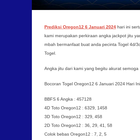
Prediksi Oregon12 6 Januari 2024
hari ini ser
kami merupakan perkiraan angka jackpot jitu ya
mbah bermanfaat buat anda pecinta Togel 4d/
Togel.
Angka jitu dari kami yang begitu akurat semoga
Bocoran Togel Oregon12 6 Januari 2024 Hari Ini
BBFS 6 Angka : 457128
4D Toto Oregon12 : 6329, 1458
3D Toto Oregon12 : 329, 458
2D Toto Oregon12 : 36, 29, 41, 58
Colok bebas Oregon12 : 7, 2, 5