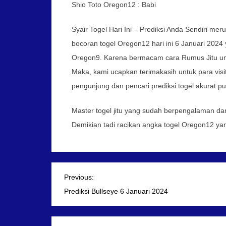
Shio Toto Oregon12 : Babi
Syair Togel Hari Ini – Prediksi Anda Sendiri m
bocoran togel Oregon12 hari ini 6 Januari 20
Oregon9. Karena bermacam cara Rumus Jitu untu
Maka, kami ucapkan terimakasih untuk para visi
pengunjung dan pencari prediksi togel akurat p
Master togel jitu yang sudah berpengalaman dan
Demikian tadi racikan angka togel Oregon12 ya
P
Previous:
o
Prediksi Bullseye 6 Januari 2024
s
t