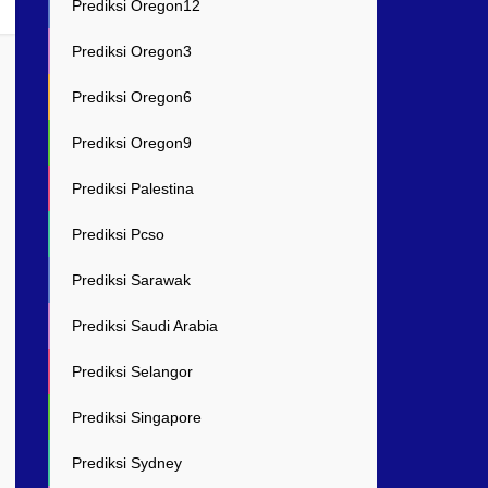
Prediksi Oregon12
Prediksi Oregon3
Prediksi Oregon6
Prediksi Oregon9
Prediksi Palestina
Prediksi Pcso
Prediksi Sarawak
Prediksi Saudi Arabia
Prediksi Selangor
Prediksi Singapore
Prediksi Sydney