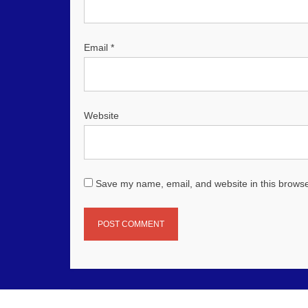
Email
*
Website
Save my name, email, and website in this browse