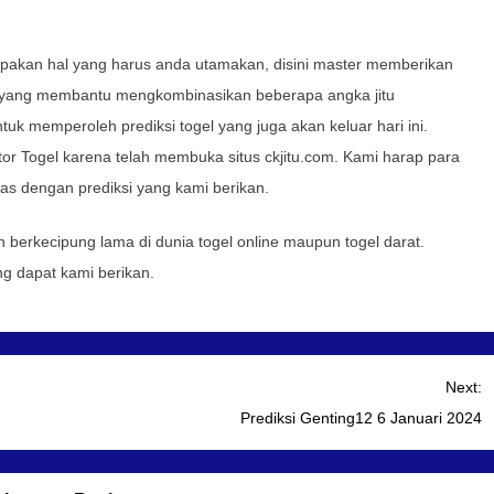
erupakan hal yang harus anda utamakan, disini master memberikan
24 yang membantu mengkombinasikan beberapa angka jitu
k memperoleh prediksi togel yang juga akan keluar hari ini.
tor Togel karena telah membuka situs ckjitu.com. Kami harap para
uas dengan prediksi yang kami berikan.
 berkecipung lama di dunia togel online maupun togel darat.
ng dapat kami berikan.
Next:
Prediksi Genting12 6 Januari 2024