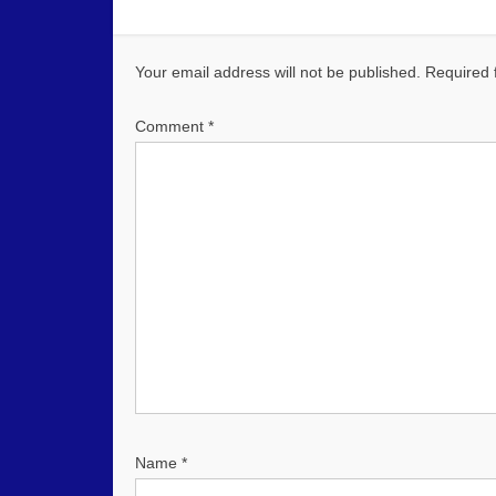
n
a
v
Your email address will not be published.
Required 
i
Comment
g
*
a
t
i
o
n
Name
*