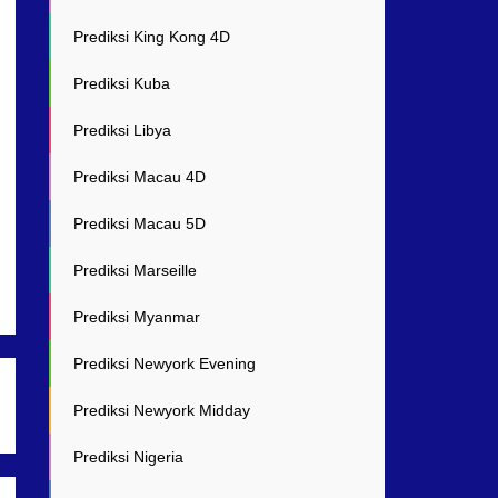
Prediksi King Kong 4D
Prediksi Kuba
Prediksi Libya
Prediksi Macau 4D
Prediksi Macau 5D
Prediksi Marseille
Prediksi Myanmar
Prediksi Newyork Evening
Prediksi Newyork Midday
Prediksi Nigeria