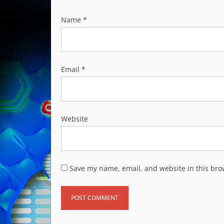
Name
*
Email
*
Website
Save my name, email, and website in this bro