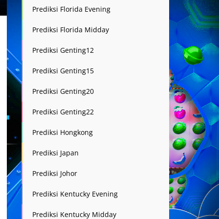
Prediksi Florida Evening
Prediksi Florida Midday
Prediksi Genting12
Prediksi Genting15
Prediksi Genting20
Prediksi Genting22
Prediksi Hongkong
Prediksi Japan
Prediksi Johor
Prediksi Kentucky Evening
Prediksi Kentucky Midday