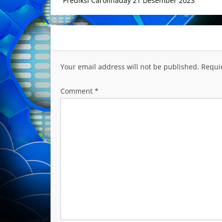
Prediksi Carolinaday 21 Desember 2023
s
t
n
a
v
Your email address will not be published.
Requi
i
g
Comment
*
a
t
i
o
n