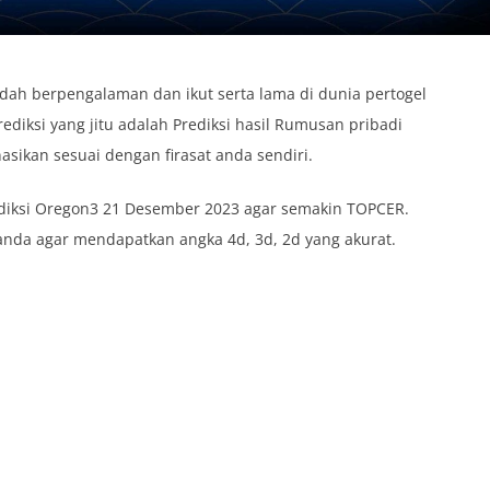
dah berpengalaman dan ikut serta lama di dunia pertogel
diksi yang jitu adalah Prediksi hasil Rumusan pribadi
sikan sesuai dengan firasat anda sendiri.
rediksi Oregon3 21 Desember 2023 agar semakin TOPCER.
anda agar mendapatkan angka 4d, 3d, 2d yang akurat.