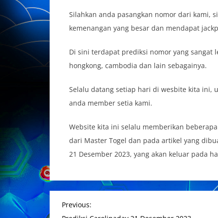
Silahkan anda pasangkan nomor dari kami, s
kemenangan yang besar dan mendapat jackp
Di sini terdapat prediksi nomor yang sangat l
hongkong, cambodia dan lain sebagainya.
Selalu datang setiap hari di wesbite kita ini
anda member setia kami.
Website kita ini selalu memberikan beberapa
dari Master Togel dan pada artikel yang dib
21 Desember 2023, yang akan keluar pada hari
P
Previous:
o