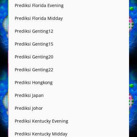
Prediksi Florida Evening
Prediksi Florida Midday
Prediksi Genting12
Prediksi Genting15
Prediksi Genting20
Prediksi Genting22
Prediksi Hongkong
Prediksi Japan
Prediksi Johor
Prediksi Kentucky Evening
Prediksi Kentucky Midday