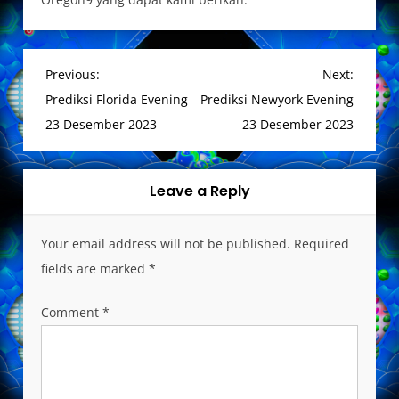
P
Previous:
Next:
o
Prediksi Florida Evening
Prediksi Newyork Evening
s
23 Desember 2023
23 Desember 2023
t
n
a
Leave a Reply
v
i
Your email address will not be published.
Required
g
fields are marked
*
a
t
Comment
*
i
o
n