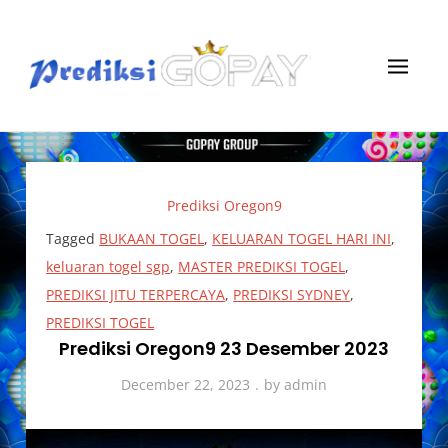
Skip
to
content
Prediksi Gopay Togel
Angka Prediksi Togel Jitu Gopay Togel
Prediksi Oregon9
Tagged
BUKAAN TOGEL
,
KELUARAN TOGEL HARI INI
,
keluaran togel sgp
,
MASTER PREDIKSI TOGEL
,
PREDIKSI JITU TERPERCAYA
,
PREDIKSI SYDNEY
,
PREDIKSI TOGEL
Prediksi Oregon9 23 Desember 2023
December 22, 2023
by
admin