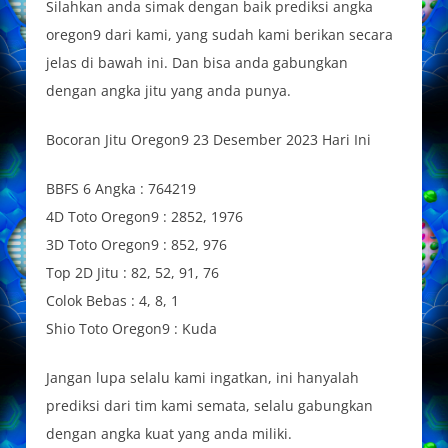
Silahkan anda simak dengan baik prediksi angka
oregon9 dari kami, yang sudah kami berikan secara
jelas di bawah ini. Dan bisa anda gabungkan
dengan angka jitu yang anda punya.
Bocoran Jitu Oregon9 23 Desember 2023 Hari Ini
BBFS 6 Angka : 764219
4D Toto Oregon9 : 2852, 1976
3D Toto Oregon9 : 852, 976
Top 2D Jitu : 82, 52, 91, 76
Colok Bebas : 4, 8, 1
Shio Toto Oregon9 : Kuda
Jangan lupa selalu kami ingatkan, ini hanyalah
prediksi dari tim kami semata, selalu gabungkan
dengan angka kuat yang anda miliki.