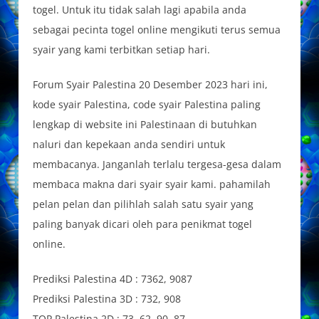
togel. Untuk itu tidak salah lagi apabila anda
sebagai pecinta togel online mengikuti terus semua
syair yang kami terbitkan setiap hari.
Forum Syair Palestina 20 Desember 2023 hari ini,
kode syair Palestina, code syair Palestina paling
lengkap di website ini Palestinaan di butuhkan
naluri dan kepekaan anda sendiri untuk
membacanya. Janganlah terlalu tergesa-gesa dalam
membaca makna dari syair syair kami. pahamilah
pelan pelan dan pilihlah salah satu syair yang
paling banyak dicari oleh para penikmat togel
online.
Prediksi Palestina 4D : 7362, 9087
Prediksi Palestina 3D : 732, 908
TOP Palestina 2D : 73, 62, 90, 87