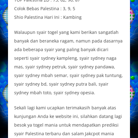
Colok Bebas Palestina : 3, 9, 5
Shio Palestina Hari Ini : Kambing
Walaupun syair togel yang kami berikan sangatlah
banyak dan beraneka ragam, namun pada dasarnya
ada beberapa syair yang paling banyak dicari
seperti syair sydney kampleng, syair sydney naga
mas, syair sydney petruk, syair sydney pandawa,
syair sydney mbah semar, syair sydney pak tuntung,
syair sydney bd, syair sydney putra bali, syair
sydney mbah toto, syair sydney opesia.
Sekali lagi kami ucapkan terimakasih banyak atas
kunjungan Anda ke website ini, silahkan datang lagi
besok ya togel mania untuk mendapatkan prediksi
syair Palestina terbaru dan salam Jakcpot mania