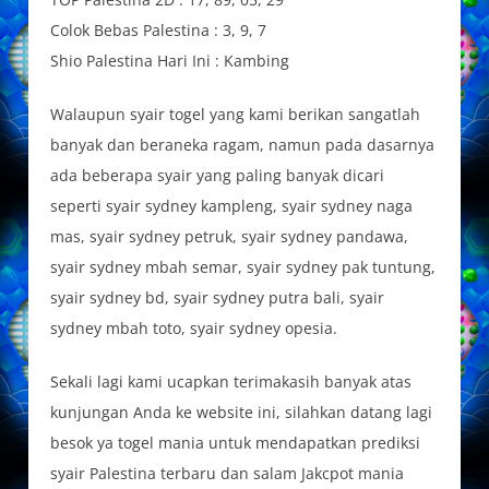
Colok Bebas Palestina : 3, 9, 7
Shio Palestina Hari Ini : Kambing
Walaupun syair togel yang kami berikan sangatlah
banyak dan beraneka ragam, namun pada dasarnya
ada beberapa syair yang paling banyak dicari
seperti syair sydney kampleng, syair sydney naga
mas, syair sydney petruk, syair sydney pandawa,
syair sydney mbah semar, syair sydney pak tuntung,
syair sydney bd, syair sydney putra bali, syair
sydney mbah toto, syair sydney opesia.
Sekali lagi kami ucapkan terimakasih banyak atas
kunjungan Anda ke website ini, silahkan datang lagi
besok ya togel mania untuk mendapatkan prediksi
syair Palestina terbaru dan salam Jakcpot mania