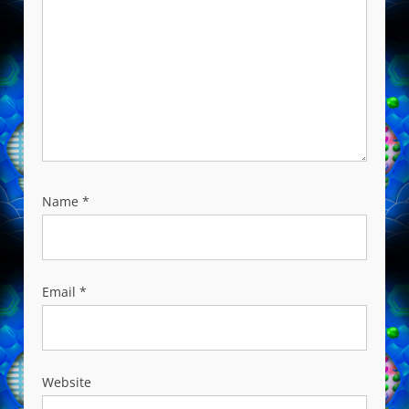
Name
*
Email
*
Website