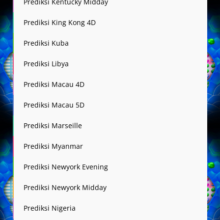
Prediksi Kentucky Midday
Prediksi King Kong 4D
Prediksi Kuba
Prediksi Libya
Prediksi Macau 4D
Prediksi Macau 5D
Prediksi Marseille
Prediksi Myanmar
Prediksi Newyork Evening
Prediksi Newyork Midday
Prediksi Nigeria