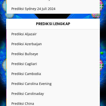
Prediksi Sydney 24 Juli 2024
PREDIKSI LENGKAP
Prediksi Aljazair
Prediksi Azerbaijan
Prediksi Bullseye
Prediksi Cagliari
Prediksi Cambodia
Prediksi Carolina Evening
Prediksi Carolinaday
Prediksi China