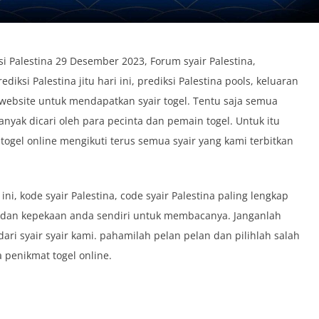
ksi Palestina 29 Desember 2023, Forum syair Palestina,
ksi Palestina jitu hari ini, prediksi Palestina pools, keluaran
 di website untuk mendapatkan syair togel. Tentu saja semua
anyak dicari oleh para pecinta dan pemain togel. Untuk itu
 togel online mengikuti terus semua syair yang kami terbitkan
ni, kode syair Palestina, code syair Palestina paling lengkap
ri dan kepekaan anda sendiri untuk membacanya. Janganlah
ri syair syair kami. pahamilah pelan pelan dan pilihlah salah
a penikmat togel online.