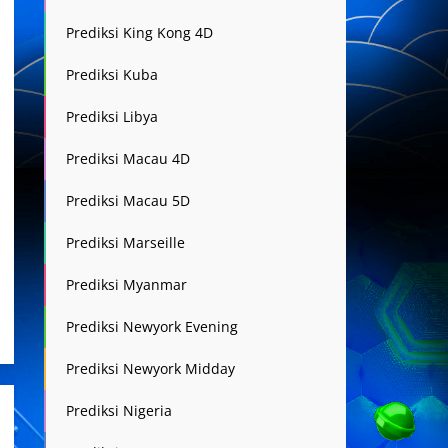
Prediksi King Kong 4D
Prediksi Kuba
Prediksi Libya
Prediksi Macau 4D
Prediksi Macau 5D
Prediksi Marseille
Prediksi Myanmar
Prediksi Newyork Evening
Prediksi Newyork Midday
Prediksi Nigeria