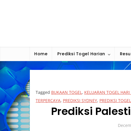
Skip
to
content
Prediksi Gopay Toge
Angka Prediksi Togel Jitu Gopay Togel
Home
Prediksi Togel Harian
Resu
Tagged
BUKAAN TOGEL
,
KELUARAN TOGEL HARI 
TERPERCAYA
,
PREDIKSI SYDNEY
,
PREDIKSI TOGEL
Prediksi Pales
Decem