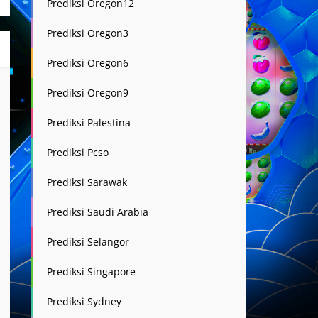
Prediksi Oregon12
Prediksi Oregon3
Prediksi Oregon6
Prediksi Oregon9
Prediksi Palestina
Prediksi Pcso
Prediksi Sarawak
Prediksi Saudi Arabia
Prediksi Selangor
Prediksi Singapore
Prediksi Sydney