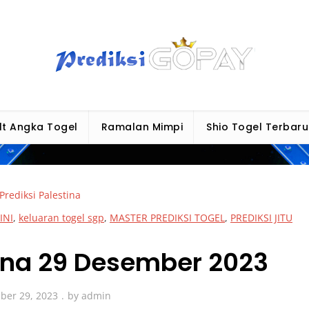
l
lt Angka Togel
Ramalan Mimpi
Shio Togel Terbaru
Prediksi Palestina
INI
,
keluaran togel sgp
,
MASTER PREDIKSI TOGEL
,
PREDIKSI JITU
tina 29 Desember 2023
ber 29, 2023
by
admin