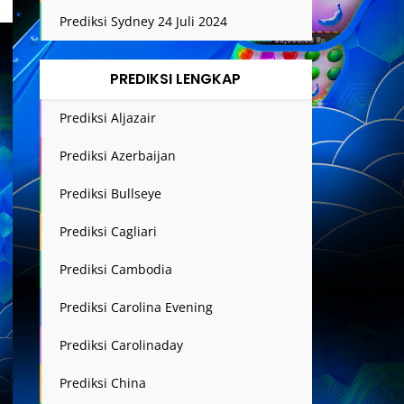
Prediksi Sydney 24 Juli 2024
PREDIKSI LENGKAP
Prediksi Aljazair
Prediksi Azerbaijan
Prediksi Bullseye
Prediksi Cagliari
Prediksi Cambodia
Prediksi Carolina Evening
Prediksi Carolinaday
Prediksi China