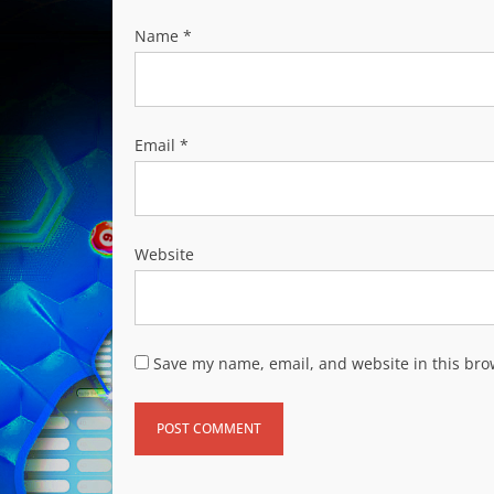
Name
*
Email
*
Website
Save my name, email, and website in this bro