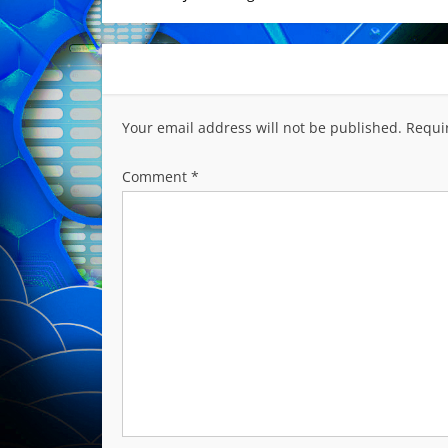
s
t
n
a
v
Your email address will not be published.
Requi
i
g
Comment
*
a
t
i
o
n