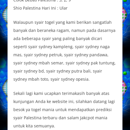
Shio Palestina Hari Ini : Ular
Walaupun syair togel yang kami berikan sangatlah
banyak dan beraneka ragam, namun pada dasarnya
ada beberapa syair yang paling banyak dicari
seperti syair sydney kampleng, syair sydney naga
mas, syair sydney petruk, syair sydney pandawa,
syair sydney mbah semar, syair sydney pak tuntung,
syair sydney bd, syair sydney putra bali, syair
sydney mbah toto, syair sydney opesia.
Sekali lagi kami ucapkan terimakasih banyak atas
kunjungan Anda ke website ini, silahkan datang lagi
besok ya togel mania untuk mendapatkan prediksi
syair Palestina terbaru dan salam Jakcpot mania
untuk kita semuanya.