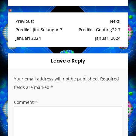
P
Previous:
Next:
o
Prediksi Jitu Selangor 7
Prediksi Genting22 7
s
Januari 2024
Januari 2024
t
n
a
Leave a Reply
v
i
Your email address will not be published.
Required
g
fields are marked
*
a
t
Comment
*
i
o
n