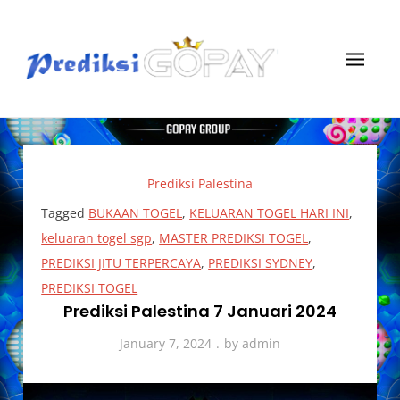
Skip
to
content
Prediksi Gopay Togel
Angka Prediksi Togel Jitu Gopay Togel
Prediksi Palestina
Tagged
BUKAAN TOGEL
,
KELUARAN TOGEL HARI INI
,
keluaran togel sgp
,
MASTER PREDIKSI TOGEL
,
PREDIKSI JITU TERPERCAYA
,
PREDIKSI SYDNEY
,
PREDIKSI TOGEL
Prediksi Palestina 7 Januari 2024
January 7, 2024
by
admin