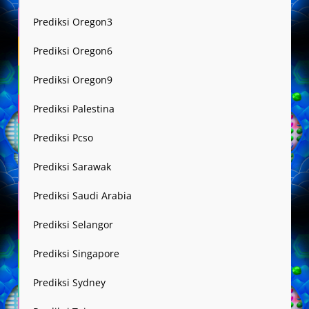
Prediksi Oregon3
Prediksi Oregon6
Prediksi Oregon9
Prediksi Palestina
Prediksi Pcso
Prediksi Sarawak
Prediksi Saudi Arabia
Prediksi Selangor
Prediksi Singapore
Prediksi Sydney