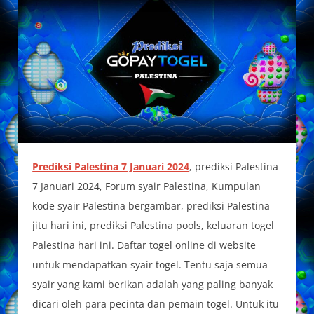
Prediksi Palestina 7 Januari 2024
, prediksi Palestina
7 Januari 2024, Forum syair Palestina, Kumpulan
kode syair Palestina bergambar, prediksi Palestina
jitu hari ini, prediksi Palestina pools, keluaran togel
Palestina hari ini. Daftar togel online di website
untuk mendapatkan syair togel. Tentu saja semua
syair yang kami berikan adalah yang paling banyak
dicari oleh para pecinta dan pemain togel. Untuk itu