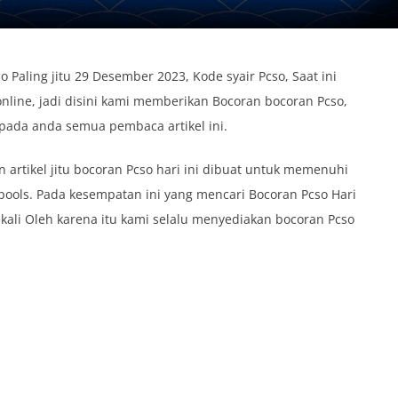
so Paling jitu 29 Desember 2023, Kode syair Pcso, Saat ini
 online, jadi disini kami memberikan Bocoran bocoran Pcso,
epada anda semua pembaca artikel ini.
 artikel jitu bocoran Pcso hari ini dibuat untuk memenuhi
ools. Pada kesempatan ini yang mencari Bocoran Pcso Hari
ekali Oleh karena itu kami selalu menyediakan bocoran Pcso