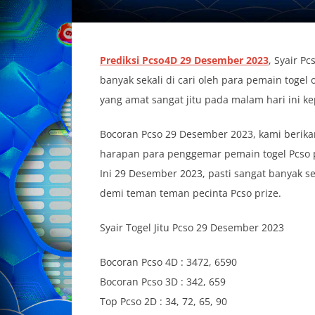
Prediksi Pcso4D 29 Desember 2023
, Syair Pc
banyak sekali di cari oleh para pemain togel
yang amat sangat jitu pada malam hari ini k
Bocoran Pcso 29 Desember 2023, kami berikan
harapan para penggemar pemain togel Pcso p
Ini 29 Desember 2023, pasti sangat banyak s
demi teman teman pecinta Pcso prize.
Syair Togel Jitu Pcso 29 Desember 2023
Bocoran Pcso 4D : 3472, 6590
Bocoran Pcso 3D : 342, 659
Top Pcso 2D : 34, 72, 65, 90