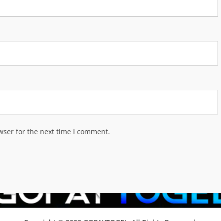
wser for the next time I comment.