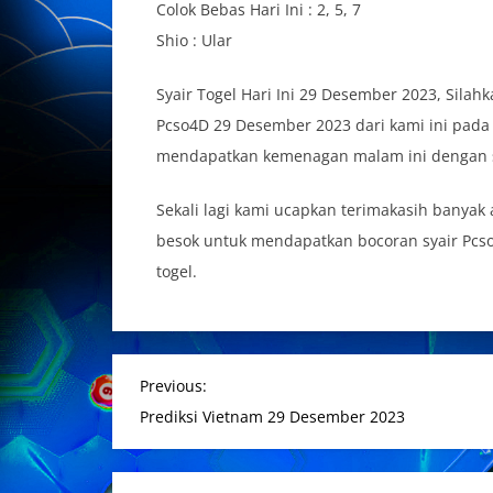
Colok Bebas Hari Ini : 2, 5, 7
Shio : Ular
Syair Togel Hari Ini 29 Desember 2023, Sila
Pcso4D 29 Desember 2023 dari kami ini pada 
mendapatkan kemenagan malam ini dengan 
Sekali lagi kami ucapkan terimakasih banyak 
besok untuk mendapatkan bocoran syair Pcs
togel.
P
Previous:
o
Prediksi Vietnam 29 Desember 2023
s
t