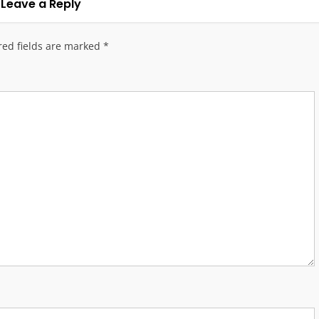
Leave a Reply
red fields are marked
*