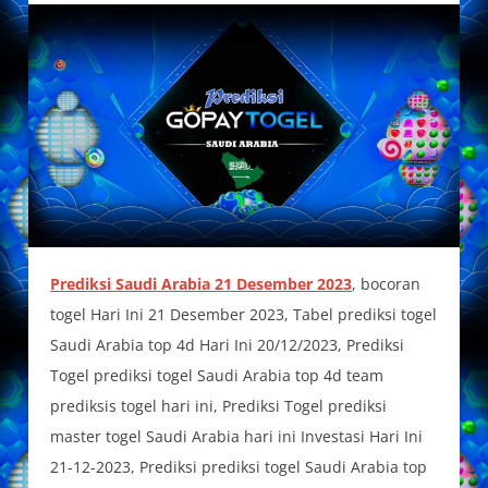
Prediksi Saudi Arabia 21 Desember 2023
, bocoran
togel Hari Ini 21 Desember 2023, Tabel prediksi togel
Saudi Arabia top 4d Hari Ini 20/12/2023, Prediksi
Togel prediksi togel Saudi Arabia top 4d team
prediksis togel hari ini, Prediksi Togel prediksi
master togel Saudi Arabia hari ini Investasi Hari Ini
21-12-2023, Prediksi prediksi togel Saudi Arabia top