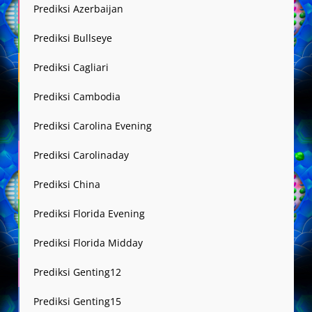
Prediksi Azerbaijan
Prediksi Bullseye
Prediksi Cagliari
Prediksi Cambodia
Prediksi Carolina Evening
Prediksi Carolinaday
Prediksi China
Prediksi Florida Evening
Prediksi Florida Midday
Prediksi Genting12
Prediksi Genting15