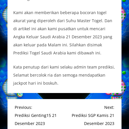
Kami akan memberikan beberapa bocoran togel
akurat yang diperoleh dari Suhu Master Togel. Dan
di artikel ini akan kami pusatkan untuk mencari
Angka Keluar Saudi Arabia 21 Desember 2023 yang
akan keluar pada Malam ini. Silahkan disimak
Prediksi Togel Saudi Arabia kami dibawah ini.
Kata penutup dari kami selaku admin team prediksi,
Selamat bercolok ria dan semoga mendapatkan
jackpot hari ini boskuh.
P
Previous:
Next:
o
Prediksi Genting15 21
Prediksi SGP Kamis 21
s
Desember 2023
Desember 2023