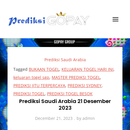
Skip
to
content
Prediksi Gopay Togel
Angka Prediksi Togel Jitu Gopay Togel
Prediksi Saudi Arabia
Tagged
BUKAAN TOGEL
,
KELUARAN TOGEL HARI INI
,
keluaran togel sgp
,
MASTER PREDIKSI TOGEL
,
PREDIKSI JITU TERPERCAYA
,
PREDIKSI SYDNEY
,
PREDIKSI TOGEL
,
PREDIKSI TOGEL BESOK
Prediksi Saudi Arabia 21 Desember
2023
December 21, 2023
by
admin