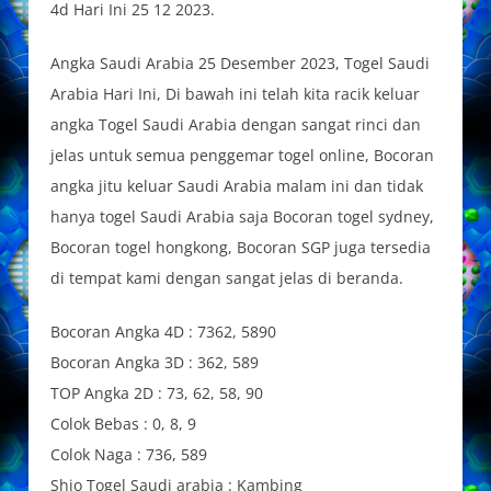
4d Hari Ini 25 12 2023.
Angka Saudi Arabia 25 Desember 2023, Togel Saudi
Arabia Hari Ini, Di bawah ini telah kita racik keluar
angka Togel Saudi Arabia dengan sangat rinci dan
jelas untuk semua penggemar togel online, Bocoran
angka jitu keluar Saudi Arabia malam ini dan tidak
hanya togel Saudi Arabia saja Bocoran togel sydney,
Bocoran togel hongkong, Bocoran SGP juga tersedia
di tempat kami dengan sangat jelas di beranda.
Bocoran Angka 4D : 7362, 5890
Bocoran Angka 3D : 362, 589
TOP Angka 2D : 73, 62, 58, 90
Colok Bebas : 0, 8, 9
Colok Naga : 736, 589
Shio Togel Saudi arabia : Kambing