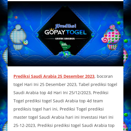
Prediksi Saudi Arabia 25 Desember 2023
, bocoran
togel Hari Ini 25 Desember 2023, Tabel prediksi togel
Saudi Arabia top 4d Hari Ini 25/12/2023, Prediksi
Togel prediksi togel Saudi Arabia top 4d team
prediksis togel hari ini, Prediksi Togel prediksi
master togel Saudi Arabia hari ini Investasi Hari Ini
25-12-2023, Prediksi prediksi togel Saudi Arabia top