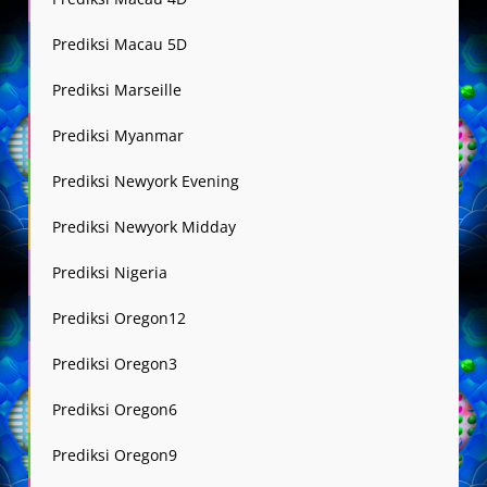
Prediksi Macau 5D
Prediksi Marseille
Prediksi Myanmar
Prediksi Newyork Evening
Prediksi Newyork Midday
Prediksi Nigeria
Prediksi Oregon12
Prediksi Oregon3
Prediksi Oregon6
Prediksi Oregon9