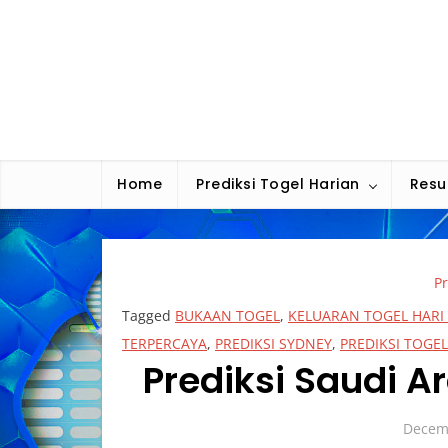
Skip
to
content
Prediksi Gopay Toge
Angka Prediksi Togel Jitu Gopay Togel
Home
Prediksi Togel Harian
Resu
P
Tagged
BUKAAN TOGEL
,
KELUARAN TOGEL HARI 
TERPERCAYA
,
PREDIKSI SYDNEY
,
PREDIKSI TOGEL
Prediksi Saudi 
Decem