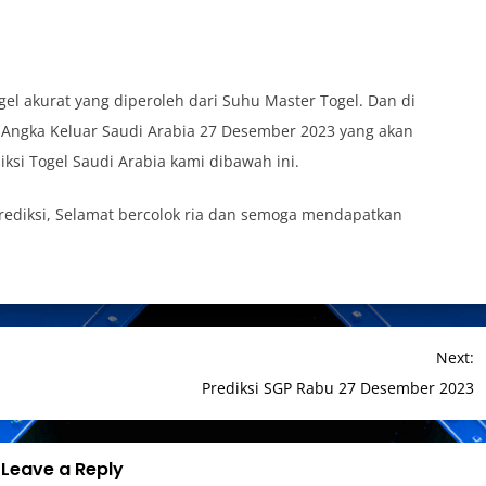
l akurat yang diperoleh dari Suhu Master Togel. Dan di
i Angka Keluar Saudi Arabia 27 Desember 2023 yang akan
iksi Togel Saudi Arabia kami dibawah ini.
rediksi, Selamat bercolok ria dan semoga mendapatkan
Next:
Prediksi SGP Rabu 27 Desember 2023
Leave a Reply