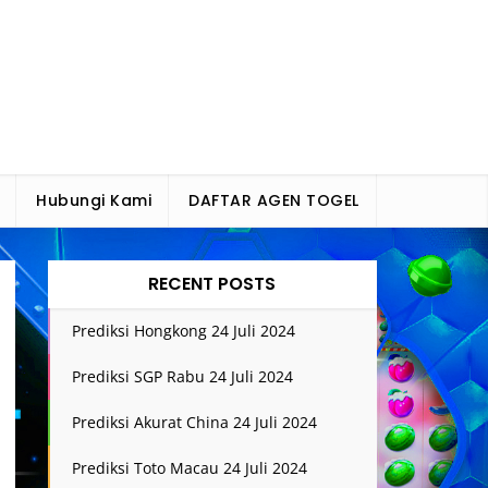
Hubungi Kami
DAFTAR AGEN TOGEL
RECENT POSTS
Prediksi Hongkong 24 Juli 2024
Prediksi SGP Rabu 24 Juli 2024
Prediksi Akurat China 24 Juli 2024
Prediksi Toto Macau 24 Juli 2024