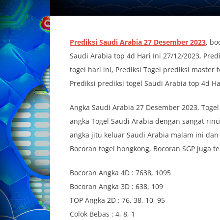
Prediksi Saudi Arabia 27 Desember 2023
, bo
Saudi Arabia top 4d Hari Ini 27/12/2023, Pred
togel hari ini, Prediksi Togel prediksi master 
Prediksi prediksi togel Saudi Arabia top 4d Ha
Angka Saudi Arabia 27 Desember 2023, Togel Sa
angka Togel Saudi Arabia dengan sangat rinc
angka jitu keluar Saudi Arabia malam ini dan
Bocoran togel hongkong, Bocoran SGP juga te
Bocoran Angka 4D : 7638, 1095
Bocoran Angka 3D : 638, 109
TOP Angka 2D : 76, 38, 10, 95
Colok Bebas : 4, 8, 1