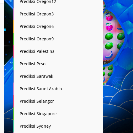
Prediksi Oregon12
Prediksi Oregon3
Prediksi Oregon6
Prediksi Oregon9
Prediksi Palestina
Prediksi Pcso
Prediksi Sarawak
Prediksi Saudi Arabia
Prediksi Selangor
Prediksi Singapore
Prediksi Sydney