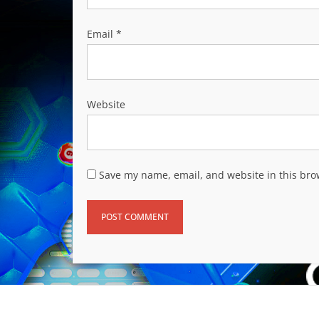
Email
*
Website
Save my name, email, and website in this bro