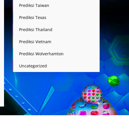
Prediksi Taiwan
Prediksi Texas
Prediksi Thailand
Prediksi Vietnam
Prediksi Wolverhamton
Uncategorized