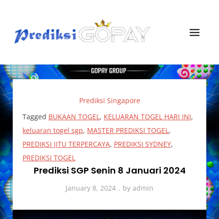
Skip
to
content
Prediksi Gopay Togel
Angka Prediksi Togel Jitu Gopay Togel
Prediksi Singapore
Tagged
BUKAAN TOGEL
,
KELUARAN TOGEL HARI INI
,
keluaran togel sgp
,
MASTER PREDIKSI TOGEL
,
PREDIKSI JITU TERPERCAYA
,
PREDIKSI SYDNEY
,
PREDIKSI TOGEL
Prediksi SGP Senin 8 Januari 2024
January 8, 2024
by
admin