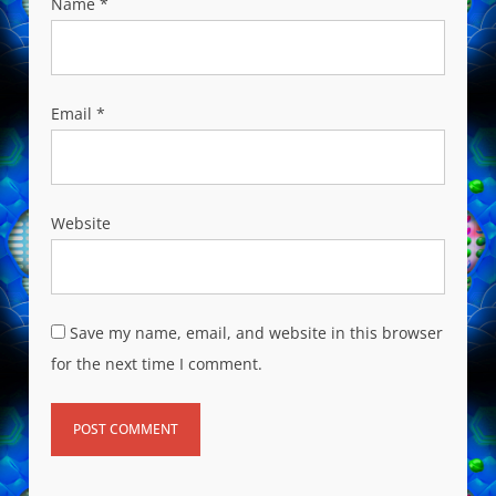
Name
*
Email
*
Website
Save my name, email, and website in this browser
for the next time I comment.