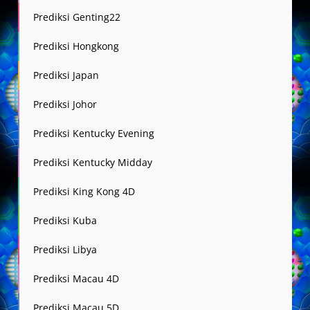
Prediksi Genting22
Prediksi Hongkong
Prediksi Japan
Prediksi Johor
Prediksi Kentucky Evening
Prediksi Kentucky Midday
Prediksi King Kong 4D
Prediksi Kuba
Prediksi Libya
Prediksi Macau 4D
Prediksi Macau 5D