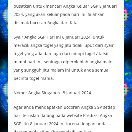
pusatkan untuk mencari Angka Keluar SGP 8 Januari
2024, yang akan keluar pada hari ini. Silahkan
disimak bocoran Angka dari Kita.
Syair Angka SGP Hari Ini 8 Januari 2024, untuk
meracik angka togel yang jitu tidak luput dari syair
togel yang ada dan juga dari mimpi togel / tafsir
mimpi hari ini, sehingga diperolehlah angka main
yang sungguh jitu malam ini untuk anda semua
pecinta togel mania.
Nomor Angka Singapore 8 Januari 2024
Agar anda mendapatkan Bocoran Angka SGP setiap
hari teruslah datang pada website Prediksi Angka
SGP Jitu 8 Januari 2024 ini karena dengan anda
datang pada situs Kita menjadikan Kita