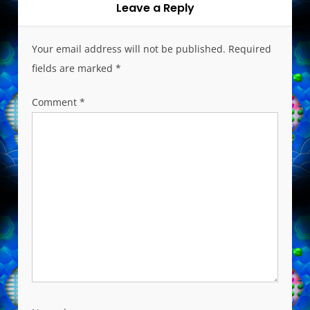
a
Leave a Reply
v
i
Your email address will not be published.
Required
g
fields are marked
*
a
t
Comment
*
i
o
n