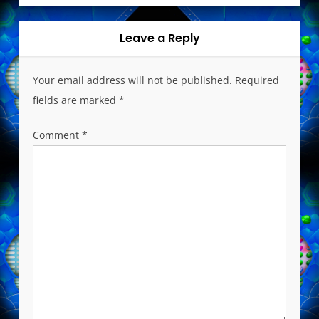
t
n
a
Leave a Reply
v
i
Your email address will not be published.
Required
g
fields are marked
*
a
t
Comment
*
i
o
n