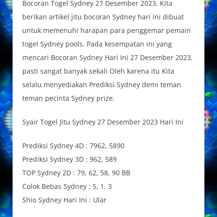
Bocoran Togel Sydney 27 Desember 2023, Kita
berikan artikel jitu bocoran Sydney hari ini dibuat
untuk memenuhi harapan para penggemar pemain
togel Sydney pools. Pada kesempatan ini yang
mencari Bocoran Sydney Hari Ini 27 Desember 2023,
pasti sangat banyak sekali Oleh karena itu Kita
selalu menyediakan Prediksi Sydney demi teman
teman pecinta Sydney prize.
Syair Togel Jitu Sydney 27 Desember 2023 Hari Ini
Prediksi Sydney 4D : 7962, 5890
Prediksi Sydney 3D : 962, 589
TOP Sydney 2D : 79, 62, 58, 90 BB
Colok Bebas Sydney : 5, 1, 3
Shio Sydney Hari Ini : Ular