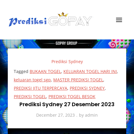
Skip
to
content
Prediksi Gopay Togel
Angka Prediksi Togel Jitu Gopay Togel
Prediksi Sydney
Tagged
BUKAAN TOGEL
,
KELUARAN TOGEL HARI INI
,
keluaran togel sgp
,
MASTER PREDIKSI TOGEL
,
PREDIKSI JITU TERPERCAYA
,
PREDIKSI SYDNEY
,
PREDIKSI TOGEL
,
PREDIKSI TOGEL BESOK
Prediksi Sydney 27 Desember 2023
December 27, 2023
by
admin