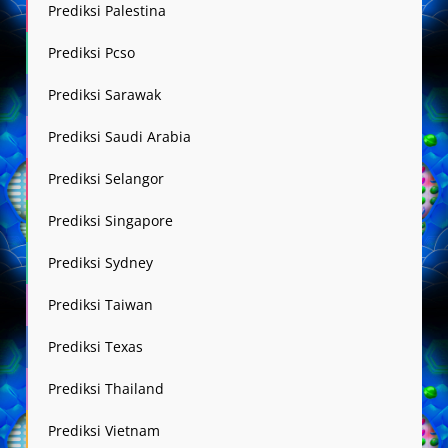
Prediksi Palestina
Prediksi Pcso
Prediksi Sarawak
Prediksi Saudi Arabia
Prediksi Selangor
Prediksi Singapore
Prediksi Sydney
Prediksi Taiwan
Prediksi Texas
Prediksi Thailand
Prediksi Vietnam