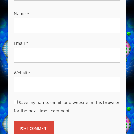
Name
*
Email
*
Website
Save my name, email, and website in this browser
for the next time I comment.