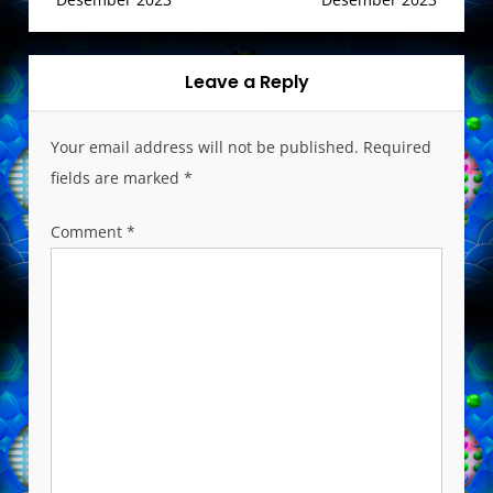
t
n
a
Leave a Reply
v
i
Your email address will not be published.
Required
g
fields are marked
*
a
t
Comment
*
i
o
n