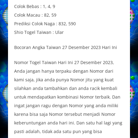
Colok Bebas : 1, 4, 9
Colok Macau : 82, 59
Prediksi Colok Naga : 832, 590
Shio Togel Taiwan : Ular
Bocoran Angka Taiwan 27 Desember 2023 Hari Ini
Nomor Togel Taiwan Hari Ini 27 Desember 2023,
Anda jangan hanya terpaku dengan Nomor dari
kami saja, jika anda punya Nomor jitu yang kuat
silahkan anda tambahkan dan anda racik kembali
untuk mendapatkan kombinasi Nomor terbaik. Dan
ingat jangan ragu dengan Nomor yang anda miliki
karena bisa saja Nomor tersebut menjadi Nomor
keberuntungan anda hari ini. Dan satu hal lagi yang
pasti adalah, tidak ada satu pun yang bisa