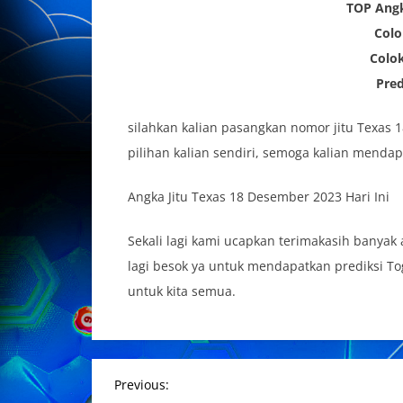
TOP Angka
Colo
Colok
Pred
silahkan kalian pasangkan nomor jitu Texas 
pilihan kalian sendiri, semoga kalian menda
Angka Jitu Texas 18 Desember 2023 Hari Ini
Sekali lagi kami ucapkan terimakasih banyak a
lagi besok ya untuk mendapatkan prediksi T
untuk kita semua.
P
Previous: