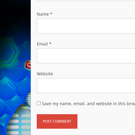
Name
*
Email
*
Website
Save my name, email, and website in this bro