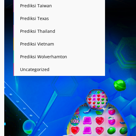
Prediksi Taiwan
Prediksi Texas
Prediksi Thailand
Prediksi Vietnam
Prediksi Wolverhamton
Uncategorized