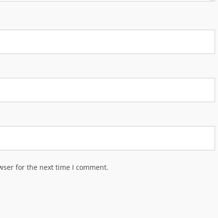
wser for the next time I comment.