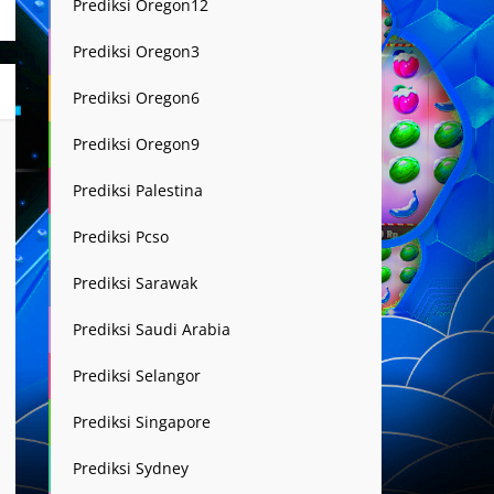
Prediksi Oregon12
Prediksi Oregon3
Prediksi Oregon6
Prediksi Oregon9
Prediksi Palestina
Prediksi Pcso
Prediksi Sarawak
Prediksi Saudi Arabia
Prediksi Selangor
Prediksi Singapore
Prediksi Sydney