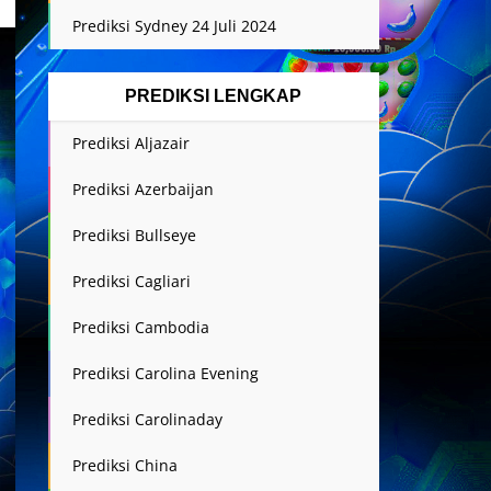
Prediksi Sydney 24 Juli 2024
PREDIKSI LENGKAP
Prediksi Aljazair
Prediksi Azerbaijan
Prediksi Bullseye
Prediksi Cagliari
Prediksi Cambodia
Prediksi Carolina Evening
Prediksi Carolinaday
Prediksi China