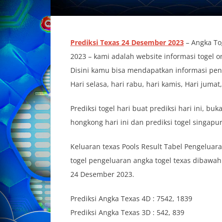
Prediksi Texas 24 Desember 2023
– Angka To
2023 – kami adalah website informasi togel o
Disini kamu bisa mendapatkan informasi penge
Hari selasa, hari rabu, hari kamis, Hari jumat
Prediksi togel hari buat prediksi hari ini, b
hongkong hari ini dan prediksi togel singapura
Keluaran texas Pools Result Tabel Pengeluaran
togel pengeluaran angka togel texas dibawah i
24 Desember 2023.
Prediksi Angka Texas 4D : 7542, 1839
Prediksi Angka Texas 3D : 542, 839