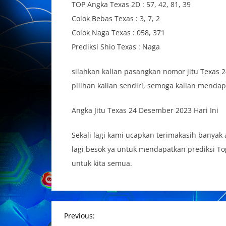
TOP Angka Texas 2D : 57, 42, 81, 39
Colok Bebas Texas : 3, 7, 2
Colok Naga Texas : 058, 371
Prediksi Shio Texas : Naga
silahkan kalian pasangkan nomor jitu Texas 
pilihan kalian sendiri, semoga kalian menda
Angka Jitu Texas 24 Desember 2023 Hari Ini
Sekali lagi kami ucapkan terimakasih banyak a
lagi besok ya untuk mendapatkan prediksi T
untuk kita semua.
P
Previous: