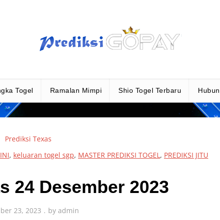
ngka Togel
Ramalan Mimpi
Shio Togel Terbaru
Hubun
Prediksi Texas
INI
,
keluaran togel sgp
,
MASTER PREDIKSI TOGEL
,
PREDIKSI JITU
as 24 Desember 2023
ber 23, 2023
by
admin