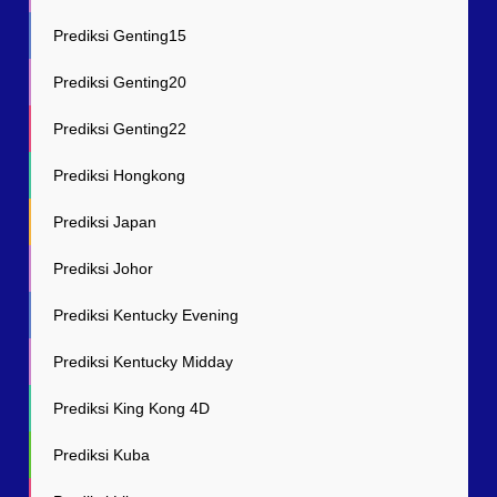
Prediksi Genting15
Prediksi Genting20
Prediksi Genting22
Prediksi Hongkong
Prediksi Japan
Prediksi Johor
Prediksi Kentucky Evening
Prediksi Kentucky Midday
Prediksi King Kong 4D
Prediksi Kuba