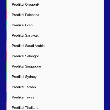
Prediksi Oregon9
Prediksi Palestina
Prediksi Pcso
Prediksi Sarawak
Prediksi Saudi Arabia
Prediksi Selangor
Prediksi Singapore
Prediksi Sydney
Prediksi Taiwan
Prediksi Texas
Prediksi Thailand