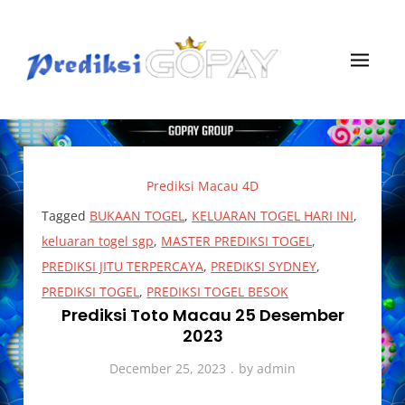
Skip
to
content
Prediksi Gopay Togel
Angka Prediksi Togel Jitu Gopay Togel
Prediksi Macau 4D
Tagged
BUKAAN TOGEL
,
KELUARAN TOGEL HARI INI
,
keluaran togel sgp
,
MASTER PREDIKSI TOGEL
,
PREDIKSI JITU TERPERCAYA
,
PREDIKSI SYDNEY
,
PREDIKSI TOGEL
,
PREDIKSI TOGEL BESOK
Prediksi Toto Macau 25 Desember
2023
December 25, 2023
by
admin