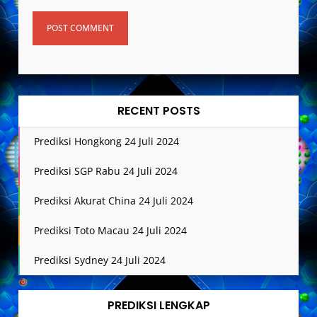
RECENT POSTS
Prediksi Hongkong 24 Juli 2024
Prediksi SGP Rabu 24 Juli 2024
Prediksi Akurat China 24 Juli 2024
Prediksi Toto Macau 24 Juli 2024
Prediksi Sydney 24 Juli 2024
PREDIKSI LENGKAP