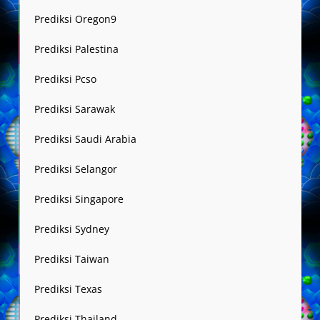
Prediksi Oregon9
Prediksi Palestina
Prediksi Pcso
Prediksi Sarawak
Prediksi Saudi Arabia
Prediksi Selangor
Prediksi Singapore
Prediksi Sydney
Prediksi Taiwan
Prediksi Texas
Prediksi Thailand