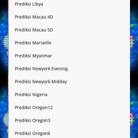
Prediksi Libya
Prediksi Macau 4D
Prediksi Macau 5D
Prediksi Marseille
Prediksi Myanmar
Prediksi Newyork Evening
Prediksi Newyork Midday
Prediksi Nigeria
Prediksi Oregon12
Prediksi Oregon3
Prediksi Oregon6