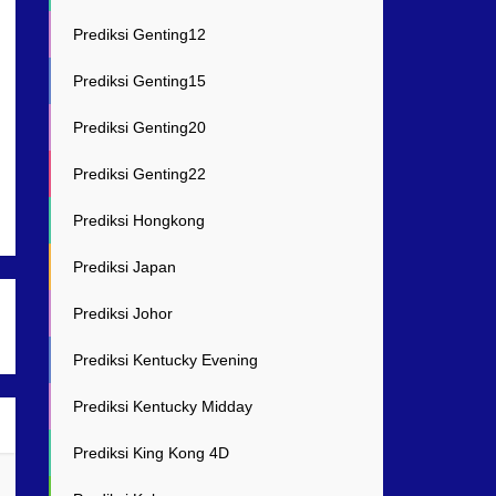
Prediksi Genting12
Prediksi Genting15
Prediksi Genting20
Prediksi Genting22
Prediksi Hongkong
Prediksi Japan
Prediksi Johor
Prediksi Kentucky Evening
Prediksi Kentucky Midday
Prediksi King Kong 4D