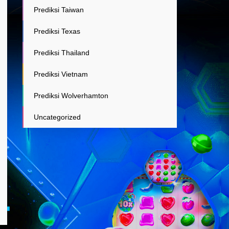
Prediksi Taiwan
Prediksi Texas
Prediksi Thailand
Prediksi Vietnam
Prediksi Wolverhamton
Uncategorized