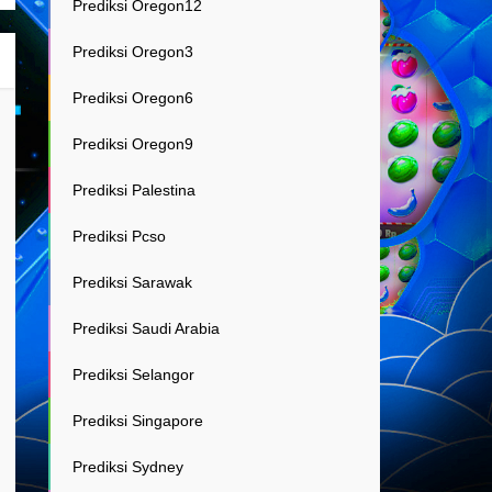
Prediksi Oregon12
Prediksi Oregon3
Prediksi Oregon6
Prediksi Oregon9
Prediksi Palestina
Prediksi Pcso
Prediksi Sarawak
Prediksi Saudi Arabia
Prediksi Selangor
Prediksi Singapore
Prediksi Sydney