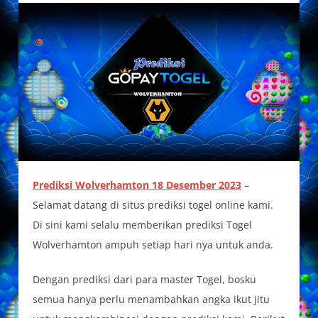
Prediksi Wolverhamton 18 Desember 2023
–
Selamat datang di situs prediksi togel online kami.
Di sini kami selalu memberikan prediksi Togel
Wolverhamton ampuh setiap hari nya untuk anda.
Dengan prediksi dari para master Togel, bosku
semua hanya perlu menambahkan angka ikut jitu