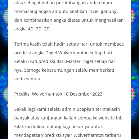
atas sebagai bahan pertimbangan anda dalam
memasang angka ampuh. Silahkan racik, gabung,
dan kombinasikan angka diatas untuk menghasilkan
angka 4D, 3D, 2D.
Terima kasih telah hadir setiap hari untuk membaca
prediksi angka Togel Wolverhamton setiap hari.
Selalu ikuti prediksi dari Master Togel setiap hari
nya. Semoga keberuntungan selalu memberkati
anda semua.
Prediksi Wolverhamton 18 Desember 2023
Sekali lagi kami selaku admin ucapkan terimakasih
banyak atas kunjungan kalian semua ke website ini,
Silahkan kalian datang lagi besok ya untuk
mendapatkan prediksi syair Wolverhamton terbaru