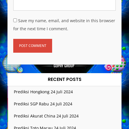
Save my name, email, and website in this browser
for the next time I comment.
RECENT POSTS
Prediksi Hongkong 24 Juli 2024
Prediksi SGP Rabu 24 Juli 2024
Prediksi Akurat China 24 Juli 2024
Prediksi Toto Macau 24 Juli 2024