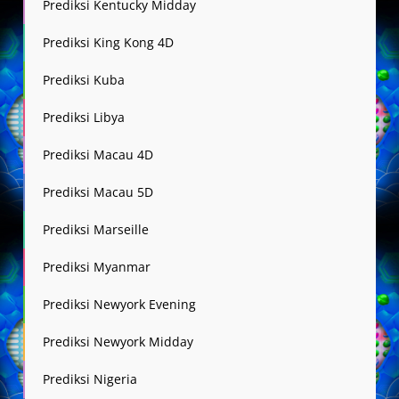
Prediksi Kentucky Midday
Prediksi King Kong 4D
Prediksi Kuba
Prediksi Libya
Prediksi Macau 4D
Prediksi Macau 5D
Prediksi Marseille
Prediksi Myanmar
Prediksi Newyork Evening
Prediksi Newyork Midday
Prediksi Nigeria