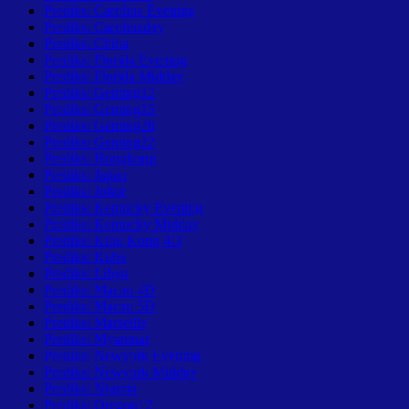
Prediksi Carolina Evening
Prediksi Carolinaday
Prediksi China
Prediksi Florida Evening
Prediksi Florida Midday
Prediksi Genting12
Prediksi Genting15
Prediksi Genting20
Prediksi Genting22
Prediksi Hongkong
Prediksi Japan
Prediksi Johor
Prediksi Kentucky Evening
Prediksi Kentucky Midday
Prediksi King Kong 4D
Prediksi Kuba
Prediksi Libya
Prediksi Macau 4D
Prediksi Macau 5D
Prediksi Marseille
Prediksi Myanmar
Prediksi Newyork Evening
Prediksi Newyork Midday
Prediksi Nigeria
Prediksi Oregon12