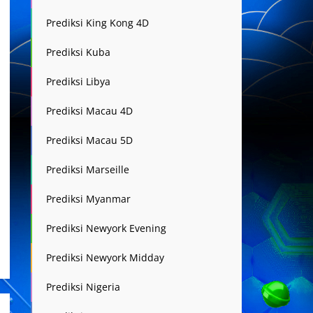
Prediksi King Kong 4D
Prediksi Kuba
Prediksi Libya
Prediksi Macau 4D
Prediksi Macau 5D
Prediksi Marseille
Prediksi Myanmar
Prediksi Newyork Evening
Prediksi Newyork Midday
Prediksi Nigeria