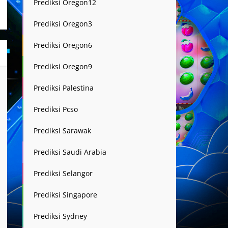
Prediksi Oregon12
Prediksi Oregon3
Prediksi Oregon6
Prediksi Oregon9
Prediksi Palestina
Prediksi Pcso
Prediksi Sarawak
Prediksi Saudi Arabia
Prediksi Selangor
Prediksi Singapore
Prediksi Sydney