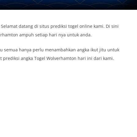
 Selamat datang di situs prediksi togel online kami. Di sini
erhamton ampuh setiap hari nya untuk anda.
sku semua hanya perlu menambahkan angka ikut jitu untuk
 prediksi angka Togel Wolverhamton hari ini dari kami.