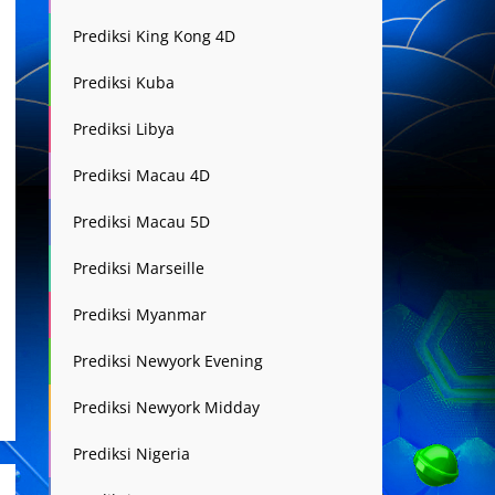
Prediksi King Kong 4D
Prediksi Kuba
Prediksi Libya
Prediksi Macau 4D
Prediksi Macau 5D
Prediksi Marseille
Prediksi Myanmar
Prediksi Newyork Evening
Prediksi Newyork Midday
Prediksi Nigeria