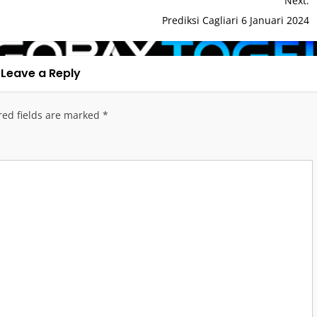
Next:
Prediksi Cagliari 6 Januari 2024
Leave a Reply
red fields are marked
*