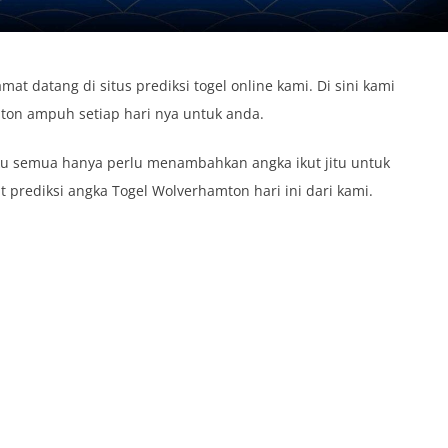
mat datang di situs prediksi togel online kami. Di sini kami
ton ampuh setiap hari nya untuk anda.
sku semua hanya perlu menambahkan angka ikut jitu untuk
 prediksi angka Togel Wolverhamton hari ini dari kami.