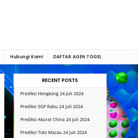
Hubungi Kami
DAFTAR AGEN TOGEL
RECENT POSTS
Prediksi Hongkong 24 Juli 2024
Prediksi SGP Rabu 24 Juli 2024
Prediksi Akurat China 24 Juli 2024
Prediksi Toto Macau 24 Juli 2024