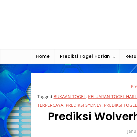
Skip
to
content
Prediksi Gopay Toge
Angka Prediksi Togel Jitu Gopay Togel
Home
Prediksi Togel Harian
Resu
Pr
Tagged
BUKAAN TOGEL
,
KELUARAN TOGEL HARI 
TERPERCAYA
,
PREDIKSI SYDNEY
,
PREDIKSI TOGEL
Prediksi Wolver
Janu