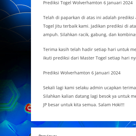
Prediksi Togel Wolverhamton 6 Januari 2024
Telah di paparkan di atas ini adalah prediks
Togel Jitu terbaik kami. Jadikan prediksi d
ampuh. Silahkan racik, gabung, dan kombina
Terima kasih telah hadir setiap hari untuk m
ikuti prediksi dari Master Togel setiap har
Prediksi Wolverhamton 6 Januari 2024
Sekali lagi kami selaku admin ucapkan terima
Silahkan kalian datang lagi besok ya untuk
JP besar untuk kita semua. Salam Hoki!!!
P