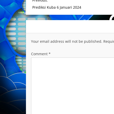
Previous:
o
Prediksi Kuba 6 Januari 2024
s
t
n
a
v
Your email address will not be published.
Requi
i
g
Comment
*
a
t
i
o
n