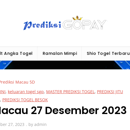
l
lt Angka Togel
Ramalan Mimpi
Shio Togel Terbaru
Prediksi Macau 5D
INI
,
keluaran togel sgp
,
MASTER PREDIKSI TOGEL
,
PREDIKSI JITU
,
PREDIKSI TOGEL BESOK
 Macau 27 Desember 2023
ber 27, 2023
by
admin