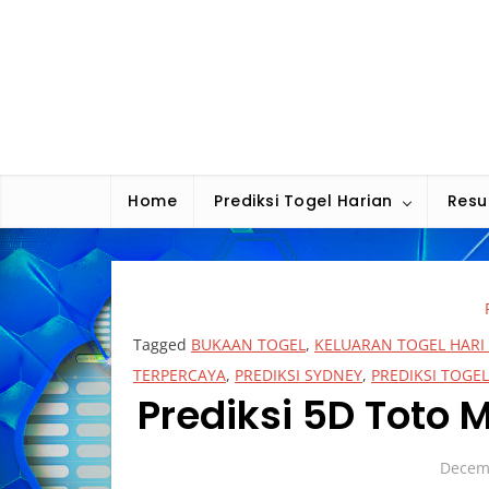
Skip
to
content
Prediksi Gopay Toge
Angka Prediksi Togel Jitu Gopay Togel
Home
Prediksi Togel Harian
Resu
Tagged
BUKAAN TOGEL
,
KELUARAN TOGEL HARI 
TERPERCAYA
,
PREDIKSI SYDNEY
,
PREDIKSI TOGEL
Prediksi 5D Toto
Decem