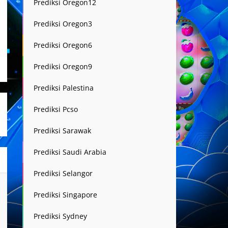
Prediksi Oregon12
Prediksi Oregon3
Prediksi Oregon6
Prediksi Oregon9
Prediksi Palestina
Prediksi Pcso
Prediksi Sarawak
Prediksi Saudi Arabia
Prediksi Selangor
Prediksi Singapore
Prediksi Sydney