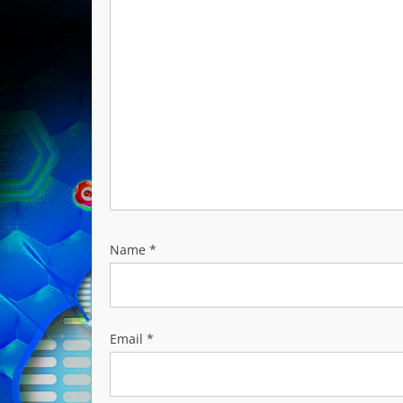
a
t
i
o
n
Name
*
Email
*