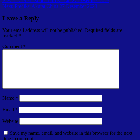
Post
Previous:
Prediksi 5D Toto Macau 27 Desember 2023
Next:
Prediksi Akurat China 27 Desember 2023
navigation
Leave a Reply
Your email address will not be published.
Required fields are
marked
*
Comment
*
Name
*
Email
*
Website
Save my name, email, and website in this browser for the next
time I comment.