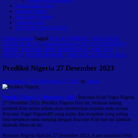
Prediksi Wolverhamton
Result Angka Togel
Ramalan Mimpi
Shio Togel Terbaru
Hubungi Kami
DAFTAR AGEN TOGEL
Prediksi Nigeria
Tagged
BUKAAN TOGEL
,
KELUARAN
TOGEL HARI INI
,
keluaran togel sgp
,
MASTER PREDIKSI
TOGEL
,
PREDIKSI JITU TERPERCAYA
,
PREDIKSI
SYDNEY
,
PREDIKSI TOGEL
,
PREDIKSI TOGEL BESOK
Prediksi Nigeria 27 Desember 2023
December 27, 2023
December 27, 2023
by
admin
Prediksi Nigeria 27 Desember 2023
, Bocoran Syair Togel Nigeria
27 Desember 2023, Prediksi Nigeria Hari ini, Selamat datang
kembali Kita selalu admin akan memberikan kepada anda semua
Bocoran Togel Nigeria4D yang terjitu dan terupdate yang paling
bisa membuat anda menang dengan Bocoran Kita hari ini silahkan
disimak dibawah ini.
Bocoran Nigeria Hari Ini 27 Desember 2023, Kami sarankan lebih