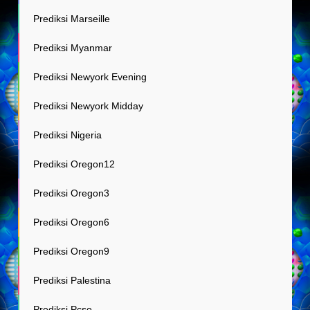
Prediksi Marseille
Prediksi Myanmar
Prediksi Newyork Evening
Prediksi Newyork Midday
Prediksi Nigeria
Prediksi Oregon12
Prediksi Oregon3
Prediksi Oregon6
Prediksi Oregon9
Prediksi Palestina
Prediksi Pcso