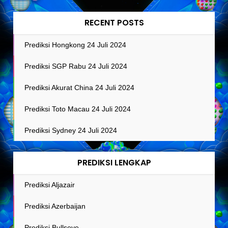
RECENT POSTS
Prediksi Hongkong 24 Juli 2024
Prediksi SGP Rabu 24 Juli 2024
Prediksi Akurat China 24 Juli 2024
Prediksi Toto Macau 24 Juli 2024
Prediksi Sydney 24 Juli 2024
PREDIKSI LENGKAP
Prediksi Aljazair
Prediksi Azerbaijan
Prediksi Bullseye