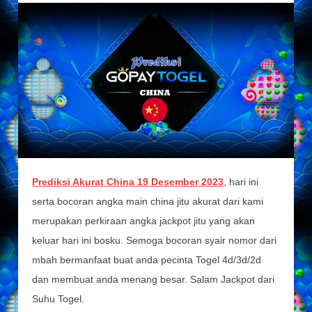
Prediksi Akurat China 19 Desember 2023
, hari ini
serta bocoran angka main china jitu akurat dari kami
merupakan perkiraan angka jackpot jitu yang akan
keluar hari ini bosku. Semoga bocoran syair nomor dari
mbah bermanfaat buat anda pecinta Togel 4d/3d/2d
dan membuat anda menang besar. Salam Jackpot dari
Suhu Togel.