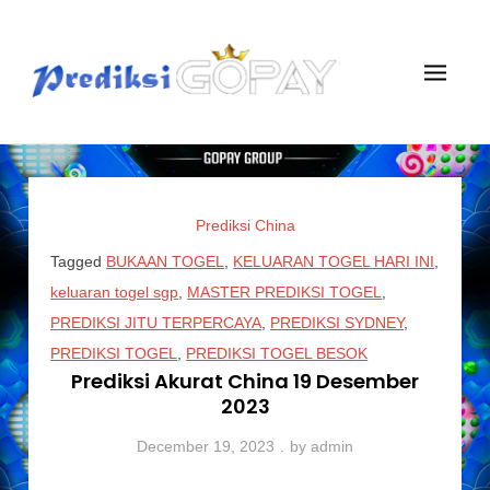
Skip
to
content
Prediksi Gopay Togel
Angka Prediksi Togel Jitu Gopay Togel
Prediksi China
Tagged
BUKAAN TOGEL
,
KELUARAN TOGEL HARI INI
,
keluaran togel sgp
,
MASTER PREDIKSI TOGEL
,
PREDIKSI JITU TERPERCAYA
,
PREDIKSI SYDNEY
,
PREDIKSI TOGEL
,
PREDIKSI TOGEL BESOK
Prediksi Akurat China 19 Desember
2023
December 19, 2023
by
admin