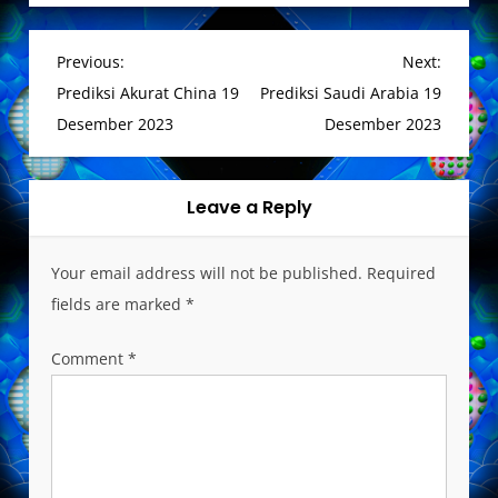
P
Previous:
Next:
o
Prediksi Akurat China 19
Prediksi Saudi Arabia 19
s
Desember 2023
Desember 2023
t
n
a
Leave a Reply
v
i
Your email address will not be published.
Required
g
fields are marked
*
a
t
Comment
*
i
o
n