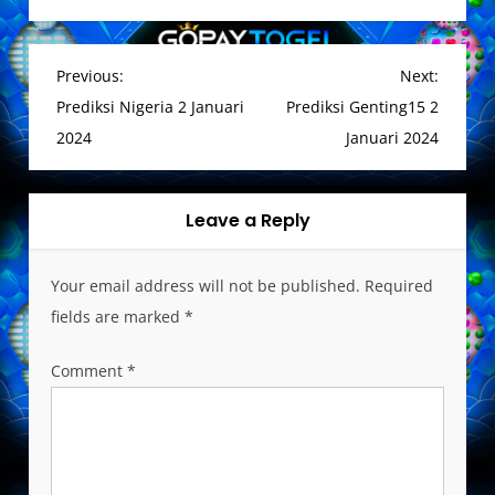
P
Previous:
Next:
o
Prediksi Nigeria 2 Januari
Prediksi Genting15 2
s
2024
Januari 2024
t
n
a
Leave a Reply
v
i
Your email address will not be published.
Required
g
fields are marked
*
a
t
Comment
*
i
o
n