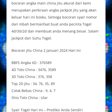
bocoran angka main china jitu akurat dari kami
merupakan perkiraan angka jackpot jitu yang akan
keluar hari ini bosku. Semoga bocoran syair nomor
dari mbah bermanfaat buat anda pecinta Togel
4d/3d/2d dan membuat anda menang besar. Salam
Jackpot dari Suhu Togel.
Bocoran Jitu China 2 Januari 2024 Hari Ini
BBFS Angka 6D : 376589
4D Toto China : 3476, 3589
3D Toto China : 376, 358
Top 2D Jitu : 34, 76, 35, 89
Colok Bebas China : 9, 4, 7
Shio Toto China : Ular
Syair Togel Hari Ini – Prediksi Anda Sendiri