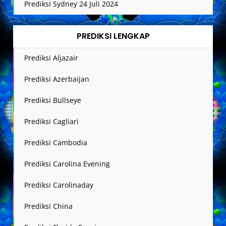
Prediksi Sydney 24 Juli 2024
PREDIKSI LENGKAP
Prediksi Aljazair
Prediksi Azerbaijan
Prediksi Bullseye
Prediksi Cagliari
Prediksi Cambodia
Prediksi Carolina Evening
Prediksi Carolinaday
Prediksi China