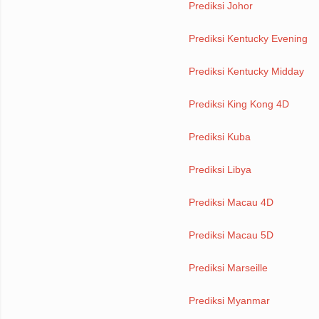
Prediksi Johor
Prediksi Kentucky Evening
Prediksi Kentucky Midday
Prediksi King Kong 4D
Prediksi Kuba
Prediksi Libya
Prediksi Macau 4D
Prediksi Macau 5D
Prediksi Marseille
Prediksi Myanmar