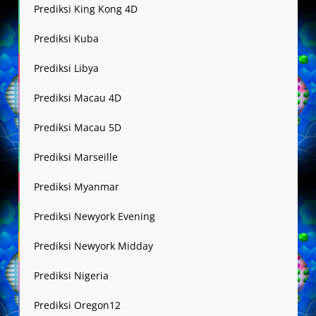
Prediksi King Kong 4D
Prediksi Kuba
Prediksi Libya
Prediksi Macau 4D
Prediksi Macau 5D
Prediksi Marseille
Prediksi Myanmar
Prediksi Newyork Evening
Prediksi Newyork Midday
Prediksi Nigeria
Prediksi Oregon12