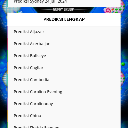
Prediksi Sydney 24 Juli 2024
PREDIKSI LENGKAP
Prediksi Aljazair
Prediksi Azerbaijan
Prediksi Bullseye
Prediksi Cagliari
Prediksi Cambodia
Prediksi Carolina Evening
Prediksi Carolinaday
Prediksi China
Prediksi Florida Evening