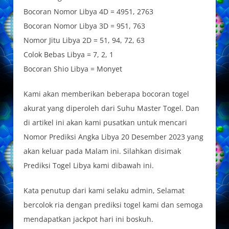
Bocoran Nomor Libya 4D = 4951, 2763
Bocoran Nomor Libya 3D = 951, 763
Nomor Jitu Libya 2D = 51, 94, 72, 63
Colok Bebas Libya = 7, 2, 1
Bocoran Shio Libya = Monyet
Kami akan memberikan beberapa bocoran togel
akurat yang diperoleh dari Suhu Master Togel. Dan
di artikel ini akan kami pusatkan untuk mencari
Nomor Prediksi Angka Libya 20 Desember 2023 yang
akan keluar pada Malam ini. Silahkan disimak
Prediksi Togel Libya kami dibawah ini.
Kata penutup dari kami selaku admin, Selamat
bercolok ria dengan prediksi togel kami dan semoga
mendapatkan jackpot hari ini boskuh.