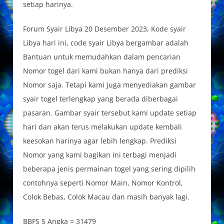
setiap harinya.
Forum Syair Libya 20 Desember 2023, Kode syair
Libya hari ini, code syair Libya bergambar adalah
Bantuan untuk memudahkan dalam pencarian
Nomor togel dari kami bukan hanya dari prediksi
Nomor saja. Tetapi kami juga menyediakan gambar
syair togel terlengkap yang berada diberbagai
pasaran. Gambar syair tersebut kami update setiap
hari dan akan terus melakukan update kembali
keesokan harinya agar lebih lengkap. Prediksi
Nomor yang kami bagikan ini terbagi menjadi
beberapa jenis permainan togel yang sering dipilih
contohnya seperti Nomor Main, Nomor Kontrol,
Colok Bebas, Colok Macau dan masih banyak lagi.
BBFS 5 Angka = 31479