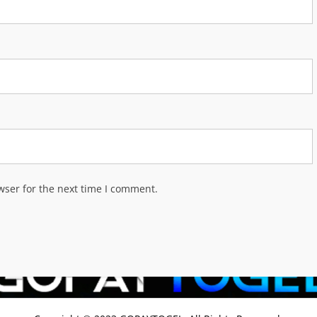
wser for the next time I comment.