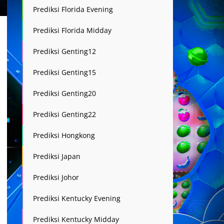
Prediksi Florida Evening
Prediksi Florida Midday
Prediksi Genting12
Prediksi Genting15
Prediksi Genting20
Prediksi Genting22
Prediksi Hongkong
Prediksi Japan
Prediksi Johor
Prediksi Kentucky Evening
Prediksi Kentucky Midday