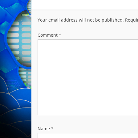
n
a
v
Your email address will not be published.
Requi
i
g
Comment
*
a
t
i
o
n
Name
*