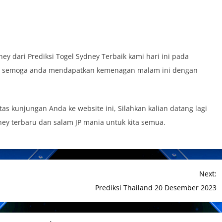
y dari Prediksi Togel Sydney Terbaik kami hari ini pada
iri, semoga anda mendapatkan kemenagan malam ini dengan
tas kunjungan Anda ke website ini, Silahkan kalian datang lagi
ey terbaru dan salam JP mania untuk kita semua.
Next:
Prediksi Thailand 20 Desember 2023