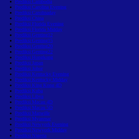
Prediksi Cambodia
Prediksi Carolina Evening
Prediksi Carolinaday
Prediksi China
Prediksi Florida Evening
Prediksi Florida Midday
Prediksi Genting12
Prediksi Genting15
Prediksi Genting20
Prediksi Genting22
Prediksi Hongkong
Prediksi Japan
Prediksi Johor
Prediksi Kentucky Evening
Prediksi Kentucky Midday
Prediksi King Kong 4D
Prediksi Kuba
Prediksi Libya
Prediksi Macau 4D
Prediksi Macau 5D
Prediksi Marseille
Prediksi Myanmar
Prediksi Newyork Evening
Prediksi Newyork Midday
Prediksi Nigeria