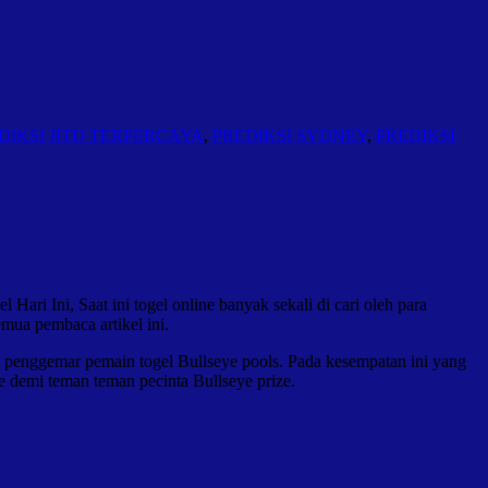
DIKSI JITU TERPERCAYA
,
PREDIKSI SYDNEY
,
PREDIKSI
ari Ini, Saat ini togel online banyak sekali di cari oleh para
mua pembaca artikel ini.
 penggemar pemain togel Bullseye pools. Pada kesempatan ini yang
e demi teman teman pecinta Bullseye prize.