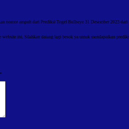
an nomor ampuh dari Prediksi Togel Bullseye 31 Desember 2023 dari kam
 website ini, Silahkan datang lagi besok ya untuk mendapatkan prediks
*