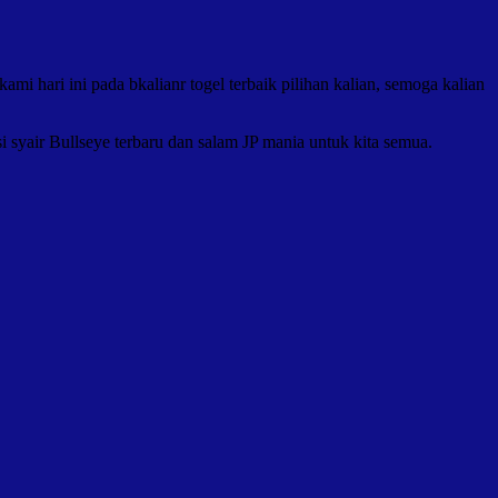
i hari ini pada bkalianr togel terbaik pilihan kalian, semoga kalian
i syair Bullseye terbaru dan salam JP mania untuk kita semua.