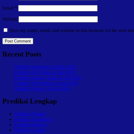
Email
*
Website
Save my name, email, and website in this browser for the next ti
Recent Posts
Prediksi Hongkong 24 Juli 2024
Prediksi SGP Rabu 24 Juli 2024
Prediksi Akurat China 24 Juli 2024
Prediksi Toto Macau 24 Juli 2024
Prediksi Sydney 24 Juli 2024
Prediksi Lengkap
Prediksi Aljazair
Prediksi Azerbaijan
Prediksi Bullseye
Prediksi Cagliari