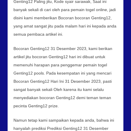
Genting12 Paling jitu, Kode syair sarawak, Saat ini
banyak sekali di cari oleh para pemain togel online, jadi
disini kami memberikan Bocoran bocoran Genting12,
yang amat sangat jitu pada malam hari ini kepada anda
semua pembaca artikel ini.
Bocoran Genting12 31 Desember 2023, kami berikan
artikel jitu bocoran Genting12 hari ini dibuat untuk
memenuhi harapan para penggemar pemain togel
Genting12 pools. Pada kesempatan ini yang mencari
Bocoran Genting12 Hari Ini 31 Desember 2023, pasti
sangat banyak sekali Oleh karena itu kami selalu
menyediakan bocoran Genting12 demi teman teman
pecinta Genting12 prize.
Namun tetap kami sampaikan kepada anda, bahwa ini
hanyalah prediksi Prediksi Genting12 31 Desember