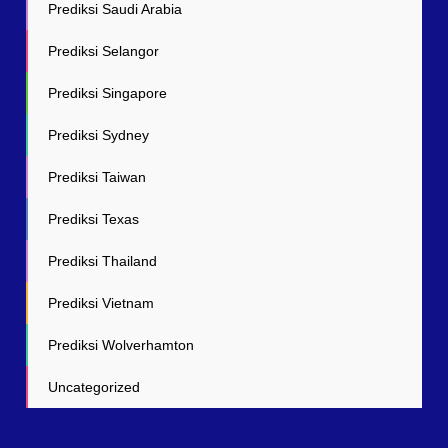
Prediksi Saudi Arabia
Prediksi Selangor
Prediksi Singapore
Prediksi Sydney
Prediksi Taiwan
Prediksi Texas
Prediksi Thailand
Prediksi Vietnam
Prediksi Wolverhamton
Uncategorized