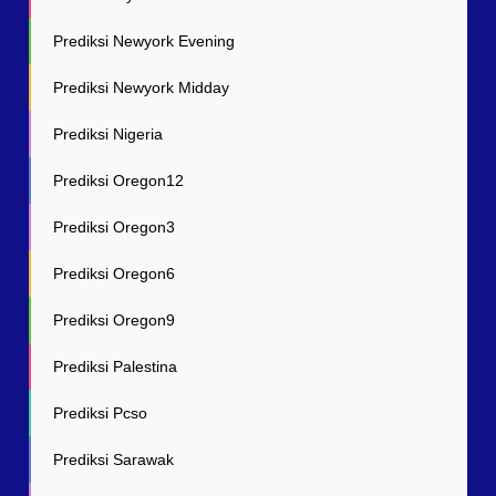
Prediksi Newyork Evening
Prediksi Newyork Midday
Prediksi Nigeria
Prediksi Oregon12
Prediksi Oregon3
Prediksi Oregon6
Prediksi Oregon9
Prediksi Palestina
Prediksi Pcso
Prediksi Sarawak