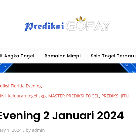
l
lt Angka Togel
Ramalan Mimpi
Shio Togel Terbaru
diksi Florida Evening
INI
,
keluaran togel sgp
,
MASTER PREDIKSI TOGEL
,
PREDIKSI JITU
 Evening 2 Januari 2024
ary 1, 2024
by
admin