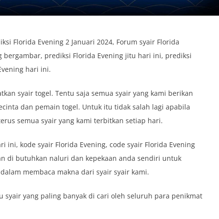
diksi Florida Evening 2 Januari 2024, Forum syair Florida
bergambar, prediksi Florida Evening jitu hari ini, prediksi
vening hari ini.
tkan syair togel. Tentu saja semua syair yang kami berikan
cinta dan pemain togel. Untuk itu tidak salah lagi apabila
erus semua syair yang kami terbitkan setiap hari.
i ini, kode syair Florida Evening, code syair Florida Evening
gan di butuhkan naluri dan kepekaan anda sendiri untuk
 dalam membaca makna dari syair syair kami.
u syair yang paling banyak di cari oleh seluruh para penikmat