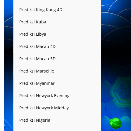
Prediksi King Kong 4D
Prediksi Kuba
Prediksi Libya
Prediksi Macau 4D
Prediksi Macau 5D
Prediksi Marseille
Prediksi Myanmar
Prediksi Newyork Evening
Prediksi Newyork Midday
Prediksi Nigeria