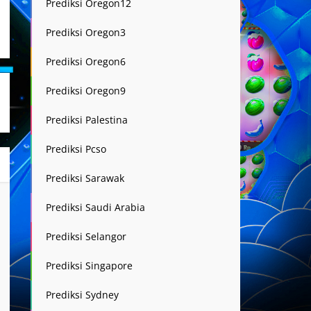
Prediksi Oregon12
Prediksi Oregon3
Prediksi Oregon6
Prediksi Oregon9
Prediksi Palestina
Prediksi Pcso
Prediksi Sarawak
Prediksi Saudi Arabia
Prediksi Selangor
Prediksi Singapore
Prediksi Sydney