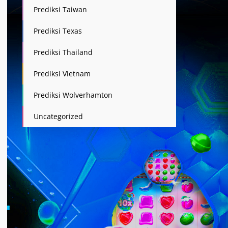
Prediksi Taiwan
Prediksi Texas
Prediksi Thailand
Prediksi Vietnam
Prediksi Wolverhamton
Uncategorized