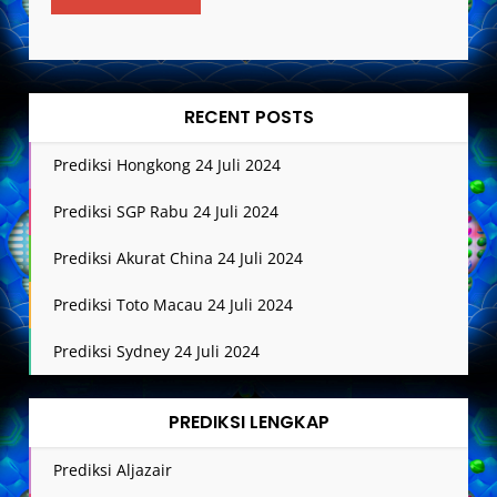
RECENT POSTS
Prediksi Hongkong 24 Juli 2024
Prediksi SGP Rabu 24 Juli 2024
Prediksi Akurat China 24 Juli 2024
Prediksi Toto Macau 24 Juli 2024
Prediksi Sydney 24 Juli 2024
PREDIKSI LENGKAP
Prediksi Aljazair