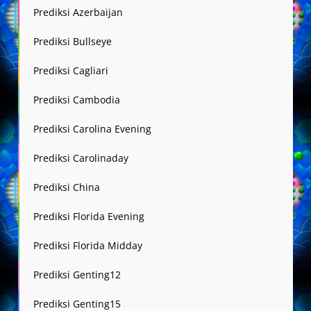
Prediksi Azerbaijan
Prediksi Bullseye
Prediksi Cagliari
Prediksi Cambodia
Prediksi Carolina Evening
Prediksi Carolinaday
Prediksi China
Prediksi Florida Evening
Prediksi Florida Midday
Prediksi Genting12
Prediksi Genting15