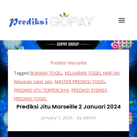
Skip
to
content
Prediksi Gopay Togel
Angka Prediksi Togel Jitu Gopay Togel
Prediksi Marseille
Tagged
BUKAAN TOGEL
,
KELUARAN TOGEL HARI INI
,
keluaran togel sgp
,
MASTER PREDIKSI TOGEL
,
PREDIKSI JITU TERPERCAYA
,
PREDIKSI SYDNEY
,
PREDIKSI TOGEL
Prediksi Jitu Marseille 2 Januari 2024
January 1, 2024
by
admin