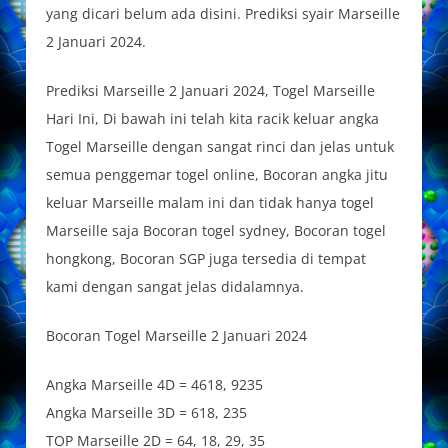
yang dicari belum ada disini. Prediksi syair Marseille
2 Januari 2024.
Prediksi Marseille 2 Januari 2024, Togel Marseille
Hari Ini, Di bawah ini telah kita racik keluar angka
Togel Marseille dengan sangat rinci dan jelas untuk
semua penggemar togel online, Bocoran angka jitu
keluar Marseille malam ini dan tidak hanya togel
Marseille saja Bocoran togel sydney, Bocoran togel
hongkong, Bocoran SGP juga tersedia di tempat
kami dengan sangat jelas didalamnya.
Bocoran Togel Marseille 2 Januari 2024
Angka Marseille 4D = 4618, 9235
Angka Marseille 3D = 618, 235
TOP Marseille 2D = 64, 18, 29, 35