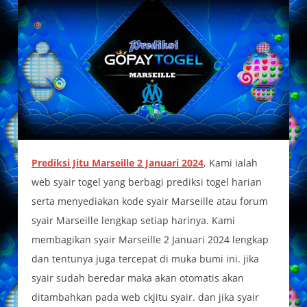
Prediksi Jitu Marseille 2 Januari 2024
, Kami ialah
web syair togel yang berbagi prediksi togel harian
serta menyediakan kode syair Marseille atau forum
syair Marseille lengkap setiap harinya. Kami
membagikan syair Marseille 2 Januari 2024 lengkap
dan tentunya juga tercepat di muka bumi ini. jika
syair sudah beredar maka akan otomatis akan
ditambahkan pada web ckjitu syair. dan jika syair