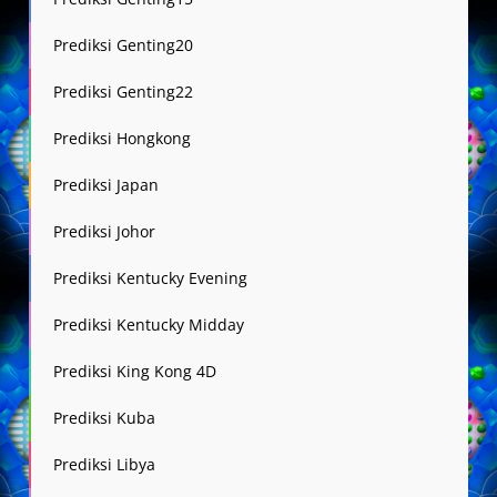
Prediksi Genting20
Prediksi Genting22
Prediksi Hongkong
Prediksi Japan
Prediksi Johor
Prediksi Kentucky Evening
Prediksi Kentucky Midday
Prediksi King Kong 4D
Prediksi Kuba
Prediksi Libya