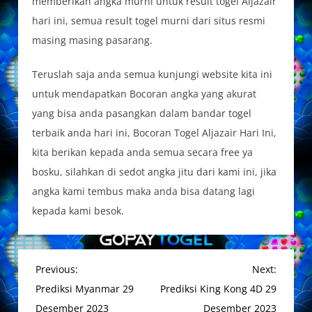
memberikan angka murni untuk result togel Aljazair
hari ini, semua result togel murni dari situs resmi
masing masing pasarang.
Teruslah saja anda semua kunjungi website kita ini
untuk mendapatkan Bocoran angka yang akurat
yang bisa anda pasangkan dalam bandar togel
terbaik anda hari ini, Bocoran Togel Aljazair Hari Ini,
kita berikan kepada anda semua secara free ya
bosku, silahkan di sedot angka jitu dari kami ini, jika
angka kami tembus maka anda bisa datang lagi
kepada kami besok.
P
Previous:
Next:
o
Prediksi Myanmar 29
Prediksi King Kong 4D 29
s
Desember 2023
Desember 2023