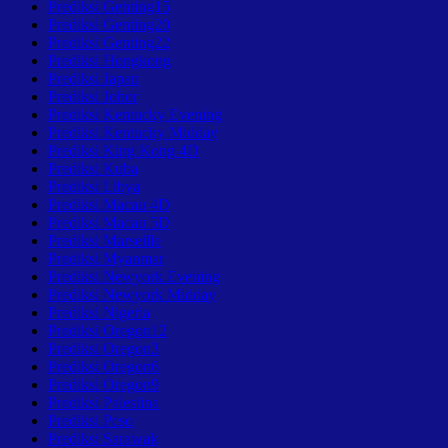
Prediksi Genting15
Prediksi Genting20
Prediksi Genting22
Prediksi Hongkong
Prediksi Japan
Prediksi Johor
Prediksi Kentucky Evening
Prediksi Kentucky Midday
Prediksi King Kong 4D
Prediksi Kuba
Prediksi Libya
Prediksi Macau 4D
Prediksi Macau 5D
Prediksi Marseille
Prediksi Myanmar
Prediksi Newyork Evening
Prediksi Newyork Midday
Prediksi Nigeria
Prediksi Oregon12
Prediksi Oregon3
Prediksi Oregon6
Prediksi Oregon9
Prediksi Palestina
Prediksi Pcso
Prediksi Sarawak