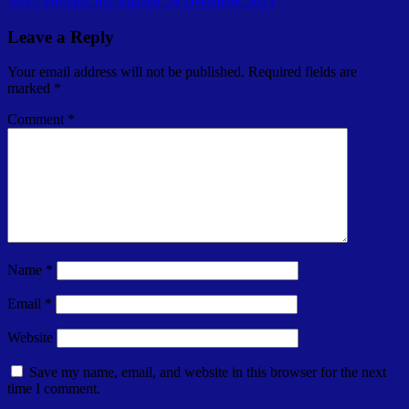
Next:
Prediksi Jitu Aljazair 29 Desember 2023
navigation
Leave a Reply
Your email address will not be published.
Required fields are
marked
*
Comment
*
Name
*
Email
*
Website
Save my name, email, and website in this browser for the next
time I comment.