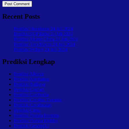
Recent Posts
Prediksi Hongkong 24 Juli 2024
Prediksi SGP Rabu 24 Juli 2024
Prediksi Akurat China 24 Juli 2024
Prediksi Toto Macau 24 Juli 2024
Prediksi Sydney 24 Juli 2024
Prediksi Lengkap
Prediksi Aljazair
Prediksi Azerbaijan
Prediksi Bullseye
Prediksi Cagliari
Prediksi Cambodia
Prediksi Carolina Evening
Prediksi Carolinaday
Prediksi China
Prediksi Florida Evening
Prediksi Florida Midday
Prediksi Genting12